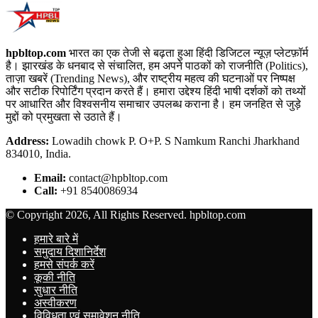
hpbltop.com
भारत का एक तेजी से बढ़ता हुआ हिंदी डिजिटल न्यूज़ प्लेटफ़ॉर्म
है। झारखंड के धनबाद से संचालित, हम अपने पाठकों को राजनीति (Politics),
ताज़ा खबरें (Trending News), और राष्ट्रीय महत्व की घटनाओं पर निष्पक्ष
और सटीक रिपोर्टिंग प्रदान करते हैं। हमारा उद्देश्य हिंदी भाषी दर्शकों को तथ्यों
पर आधारित और विश्वसनीय समाचार उपलब्ध कराना है। हम जनहित से जुड़े
मुद्दों को प्रमुखता से उठाते हैं।
Address:
Lowadih chowk P. O+P. S Namkum Ranchi Jharkhand
834010, India.
Email:
contact@hpbltop.com
Call:
+91 8540086934
© Copyright 2026, All Rights Reserved. hpbltop.com
हमारे बारे में
समुदाय दिशानिर्देश
हमसे संपर्क करें
कूकी नीति
सुधार नीति
अस्वीकरण
विविधता एवं समावेशन नीति