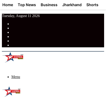
Home
Top News
Business
Jharkhand
Shorts
Tuesday, August 11 2026
RSS
Facebook
Pinterest
LinkedIn
Tumblr
News
Menu