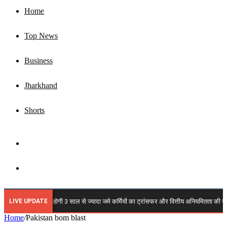
Home
Top News
Business
Jharkhand
Shorts
Sidebar
Search
for
LIVE UPDATE
🔴 JSLPS में कब होगी 3 साल से ज्यादा जमे कर्मियों का ट्रांसफर और वित्तीय अनियमितता की जांच? क
Home
/
Pakistan bom blast