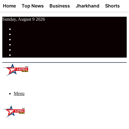
Home
Top News
Business
Jharkhand
Shorts
Sunday, August 9 2026
RSS
Facebook
Pinterest
LinkedIn
Tumblr
News
Menu