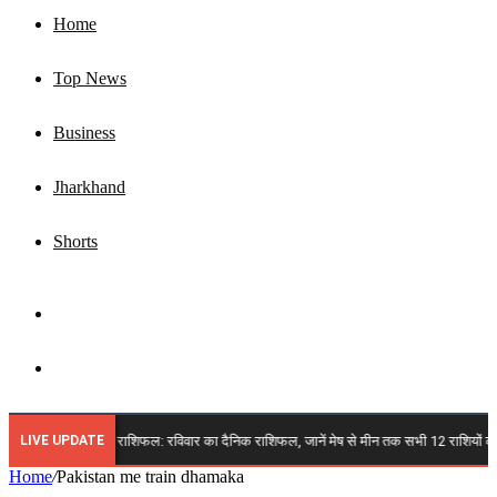
Home
Top News
Business
Jharkhand
Shorts
Sidebar
Search
for
LIVE UPDATE
🔴 9 अगस्त 2026 राशिफल: रविवार का दैनिक राशिफल, जानें मेष से मीन तक सभी 12 राशियों का भवि
Home
/
Pakistan me train dhamaka