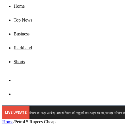
Home
Top News
Business
Jharkhand
Shorts
Sidebar
Search
for
LIVE UPDATE
🔴 ब्रेकिंग: शिक्षा विभाग का बड़ा आदेश, अब शनिवार को स्कूलों का टाइम बदला,मध्याह्न भोजन क
Home
/
Petrol 5 Rupees Cheap