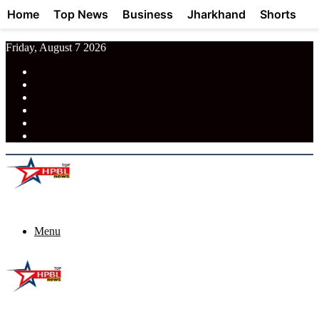
Home
Top News
Business
Jharkhand
Shorts
Friday, August 7 2026
RSS
Facebook
Pinterest
LinkedIn
Tumblr
News
Menu