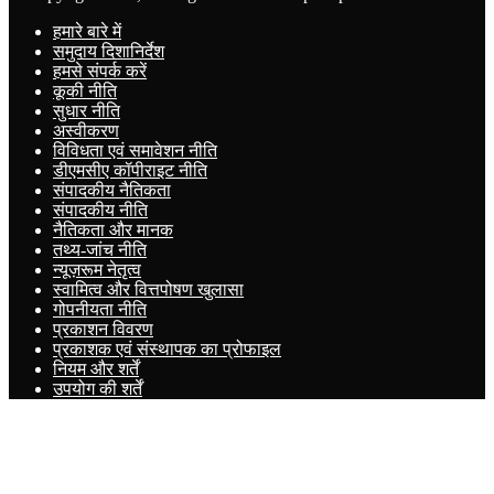
हमारे बारे में
समुदाय दिशानिर्देश
हमसे संपर्क करें
कूकी नीति
सुधार नीति
अस्वीकरण
विविधता एवं समावेशन नीति
डीएमसीए कॉपीराइट नीति
संपादकीय नैतिकता
संपादकीय नीति
नैतिकता और मानक
तथ्य-जांच नीति
न्यूज़रूम नेतृत्व
स्वामित्व और वित्तपोषण खुलासा
गोपनीयता नीति
प्रकाशन विवरण
प्रकाशक एवं संस्थापक का प्रोफाइल
नियम और शर्तें
उपयोग की शर्तें