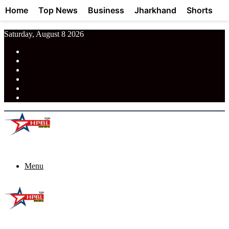
Home
Top News
Business
Jharkhand
Shorts
Saturday, August 8 2026
RSS
Facebook
Pinterest
LinkedIn
Tumblr
News
Menu