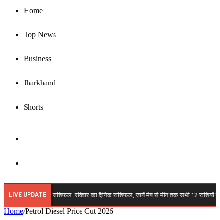
Home
Top News
Business
Jharkhand
Shorts
Sidebar
Search
for
LIVE UPDATE
🔴 9 अगस्त 2026 राशिफल: रविवार का दैनिक राशिफल, जानें मेष से मीन तक सभी 12 राशियों का भवि
Home
/
Petrol Diesel Price Cut 2026