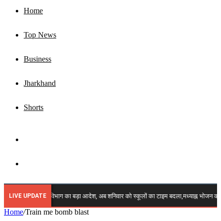
Home
Top News
Business
Jharkhand
Shorts
Sidebar
Search
for
LIVE UPDATE
🔴 ब्रेकिंग: शिक्षा विभाग का बड़ा आदेश, अब शनिवार को स्कूलों का टाइम बदला,मध्याह्न भोजन क
Home
/
Train me bomb blast