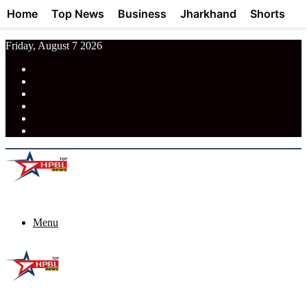
Home
Top News
Business
Jharkhand
Shorts
Friday, August 7 2026
RSS
Facebook
Pinterest
LinkedIn
Tumblr
News
Menu