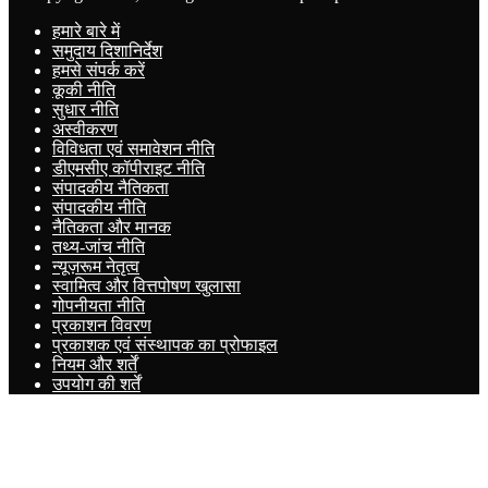
हमारे बारे में
समुदाय दिशानिर्देश
हमसे संपर्क करें
कूकी नीति
सुधार नीति
अस्वीकरण
विविधता एवं समावेशन नीति
डीएमसीए कॉपीराइट नीति
संपादकीय नैतिकता
संपादकीय नीति
नैतिकता और मानक
तथ्य-जांच नीति
न्यूज़रूम नेतृत्व
स्वामित्व और वित्तपोषण खुलासा
गोपनीयता नीति
प्रकाशन विवरण
प्रकाशक एवं संस्थापक का प्रोफाइल
नियम और शर्तें
उपयोग की शर्तें