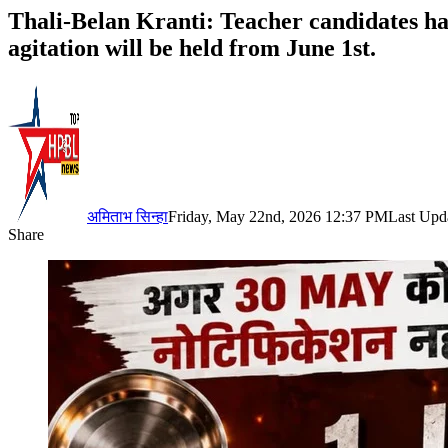
Thali-Belan Kranti: Teacher candidates hav
agitation will be held from June 1st.
अमिताभ सिन्हा
Friday, May 22nd, 2026 12:37 PM
Last Upd
Share
Facebook
X
LinkedIn
Pinterest
WhatsApp
Telegram