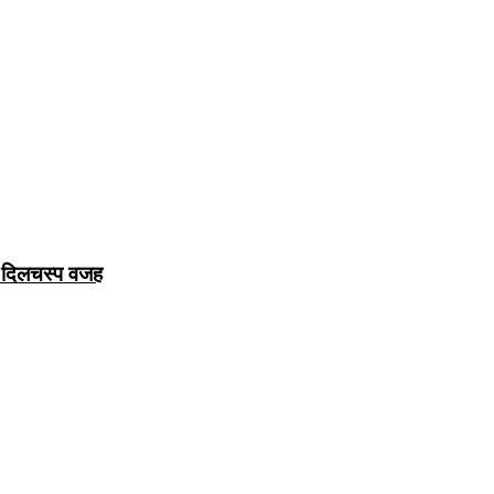
र दिलचस्प वजह