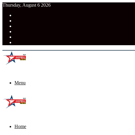
Thursday, August 6 2026
RSS
Facebook
Pinterest
LinkedIn
Tumblr
News
Menu
Home