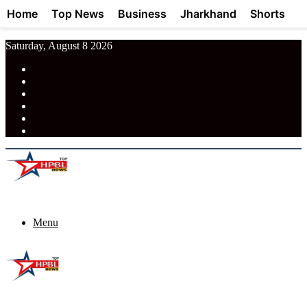
Home
Top News
Business
Jharkhand
Shorts
Saturday, August 8 2026
RSS
Facebook
Pinterest
LinkedIn
Tumblr
News
Menu