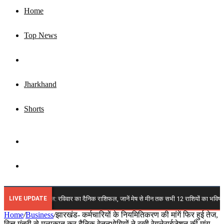
Home
Top News
Business
Jharkhand
Shorts
Sidebar
Search
for
LIVE UPDATE
 2026 राशिफल: रविवार का दैनिक राशिफल, जानें मेष से मीन तक सभी 12 राशियों का भविष्य, किन पर 
Home
/
Business
/
झारखंड- कर्मचारियों के नियमितिकरण की मांगें फिर हुई तेज,
वित्त मंत्री से मुलाकात कर दैनिक वेतनभोगियों ने रखी रेगुलेराईजेशन की मांग