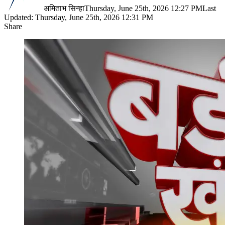
अमिताभ सिन्हा
Thursday, June 25th, 2026 12:27 PM
Last
Updated: Thursday, June 25th, 2026 12:31 PM
Share
Facebook
X
LinkedIn
Pinterest
WhatsApp
Telegram