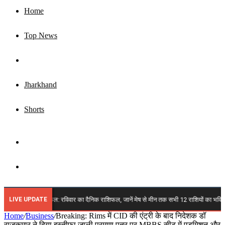
Home
Top News
Business
Jharkhand
Shorts
Sidebar
Search
for
LIVE UPDATE
्त 2026 राशिफल: रविवार का दैनिक राशिफल, जानें मेष से मीन तक सभी 12 राशियों का भविष्य, किन पर
Home
/
Business
/
Breaking: Rims में CID की एंट्री के बाद निदेशक डॉ
राजकुमार ने दिया इस्तीफा,जाली प्रमाण पत्र पर MBBS सीट में एडमिशन और