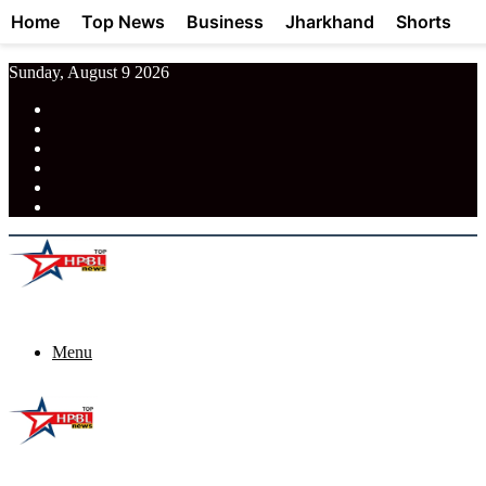
Home
Top News
Business
Jharkhand
Shorts
Sunday, August 9 2026
RSS
Facebook
Pinterest
LinkedIn
Tumblr
News
Menu