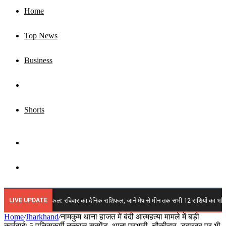
Home
Top News
Business
Jharkhand
Shorts
Sidebar
Search
for
LIVE UPDATE
स्त 2026 राशिफल: रविवार का दैनिक राशिफल, जानें मेष से मीन तक सभी 12 राशियों का भविष्य, किन 
Home
/
Jharkhand
/
नामकुम थाना हाजत में बंदी आत्महत्या मामले में बड़ी
कार्रवाई: 5 पुलिसकर्मी तत्काल सस्पेंड, थाना प्रभारी, चौकीदार, ड्राइवर पर भी