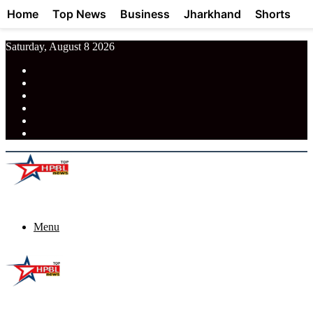
Home
Top News
Business
Jharkhand
Shorts
Saturday, August 8 2026
RSS
Facebook
Pinterest
LinkedIn
Tumblr
News
Menu