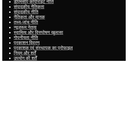
डीएमसीए कॉपीराइट नीति
संपादकीय नैतिकता
संपादकीय नीति
नैतिकता और मानक
तथ्य-जांच नीति
न्यूज़रूम नेतृत्व
स्वामित्व और वित्तपोषण खुलासा
गोपनीयता नीति
प्रकाशन विवरण
प्रकाशक एवं संस्थापक का प्रोफाइल
नियम और शर्तें
उपयोग की शर्तें