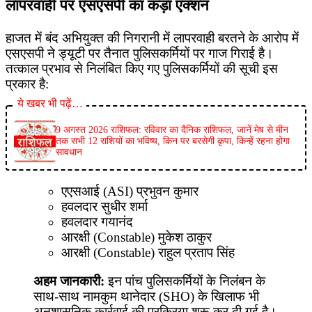
​लापरवाही पर एसएसपी का कड़ा एक्शन
​हाजत में बंद अभियुक्त की निगरानी में लापरवाही बरतने के आरोप में
एसएसपी ने ड्यूटी पर तैनात पुलिसकर्मियों पर गाज गिराई है।
तत्काल प्रभाव से निलंबित किए गए पुलिसकर्मियों की सूची इस
प्रकार है:
ये खबर भी पढ़ें…
9 अगस्त 2026 राशिफल: रविवार का दैनिक राशिफल, जानें मेष से मीन
तक सभी 12 राशियों का भविष्य, किन पर बरसेगी कृपा, किन्हें रहना होगा
सावधान
​एएसआई (ASI) प्रभुवन कुमार
​हवलदार सुधीर शर्मा
​हवलदार गयानंद
​आरक्षी (Constable) मुकेश ठाकुर
​आरक्षी (Constable) राहुल प्रताप सिंह
अहम जानकारी:
इन पांच पुलिसकर्मियों के निलंबन के
साथ-साथ नामकुम थानेदार (SHO) के खिलाफ भी
अनुशासनिक कार्रवाई की प्रक्रिया शुरू कर दी गई है।