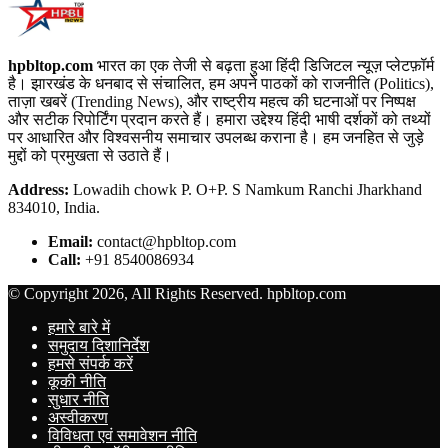
hpbltop.com
भारत का एक तेजी से बढ़ता हुआ हिंदी डिजिटल न्यूज़ प्लेटफ़ॉर्म
है। झारखंड के धनबाद से संचालित, हम अपने पाठकों को राजनीति (Politics),
ताज़ा खबरें (Trending News), और राष्ट्रीय महत्व की घटनाओं पर निष्पक्ष
और सटीक रिपोर्टिंग प्रदान करते हैं। हमारा उद्देश्य हिंदी भाषी दर्शकों को तथ्यों
पर आधारित और विश्वसनीय समाचार उपलब्ध कराना है। हम जनहित से जुड़े
मुद्दों को प्रमुखता से उठाते हैं।
Address:
Lowadih chowk P. O+P. S Namkum Ranchi Jharkhand
834010, India.
Email:
contact@hpbltop.com
Call:
+91 8540086934
© Copyright 2026, All Rights Reserved. hpbltop.com
हमारे बारे में
समुदाय दिशानिर्देश
हमसे संपर्क करें
कूकी नीति
सुधार नीति
अस्वीकरण
विविधता एवं समावेशन नीति