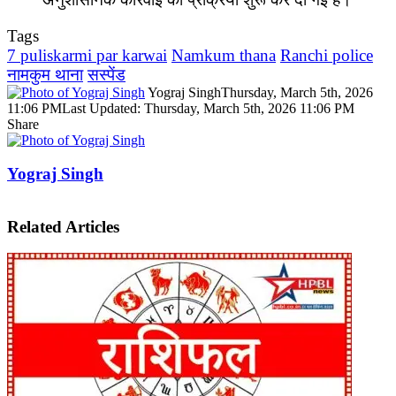
Tags
7 puliskarmi par karwai
Namkum thana
Ranchi police
नामकुम थाना
सस्पेंड
Yograj Singh
Thursday, March 5th, 2026
11:06 PM
Last Updated: Thursday, March 5th, 2026 11:06 PM
Share
Facebook
X
LinkedIn
Pinterest
WhatsApp
Telegram
Yograj Singh
Related Articles