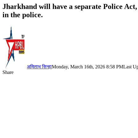
Jharkhand will have a separate Police Act
in the police.
अमिताभ सिन्हा
Monday, March 16th, 2026 8:58 PM
Last U
Share
Facebook
X
LinkedIn
Pinterest
WhatsApp
Telegram