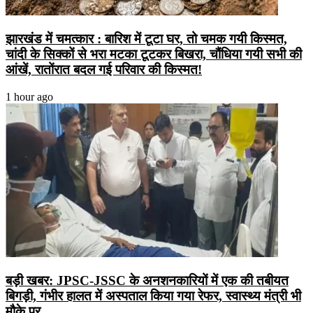
झारखंड में चमत्कार : बारिश में टूटा घर, तो चमक गयी किस्मत,
चांदी के सिक्कों से भरा मटका टूटकर बिखरा, चौंधिया गयी सभी की
आंखें, रातोंरात बदल गई परिवार की किस्मत!
1 hour ago
बड़ी खबर: JPSC-JSSC के अनशनकारियों में एक की तबीयत
बिगड़ी, गंभीर हालत में अस्पताल किया गया रेफर, स्वास्थ्य मंत्री भी
मौके पर….