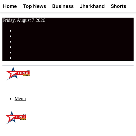
Home
Top News
Business
Jharkhand
Shorts
Friday, August 7 2026
RSS
Facebook
Pinterest
LinkedIn
Tumblr
News
Menu