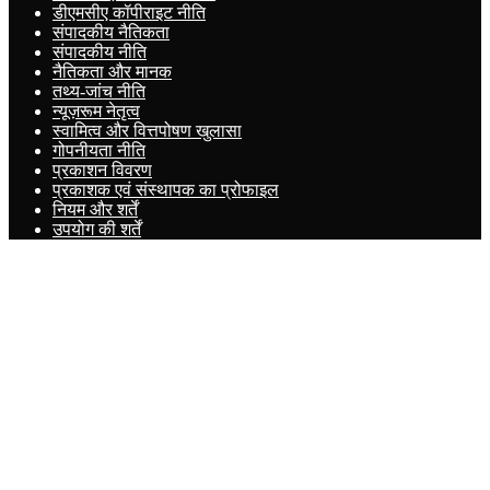
डीएमसीए कॉपीराइट नीति
संपादकीय नैतिकता
संपादकीय नीति
नैतिकता और मानक
तथ्य-जांच नीति
न्यूज़रूम नेतृत्व
स्वामित्व और वित्तपोषण खुलासा
गोपनीयता नीति
प्रकाशन विवरण
प्रकाशक एवं संस्थापक का प्रोफाइल
नियम और शर्तें
उपयोग की शर्तें