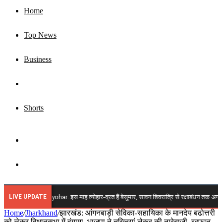
Home
Top News
Business
Jharkhand
Shorts
Sidebar
Search
for
LIVE UPDATE
026 Vrat Tyohar: इस माह त्योहार-व्रत हैं बेसुमार, सावन शिवरात्रि से रक्षाबंधन तक अगस्त में आएंगे 
Home
/
Jharkhand
/
झारखंड: आंगनबाड़ी सेविका-सहायिका के मानदेय बढोत्तरी
को लेकर विधानसभा में हंगामा, भाजपा ने तख्तियां लेकर की नारेबाजी, इरफान