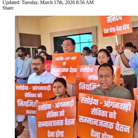
Updated: Tuesday, March 17th, 2026 8:56 AM
Share
Facebook
X
LinkedIn
Pinterest
WhatsApp
Telegram