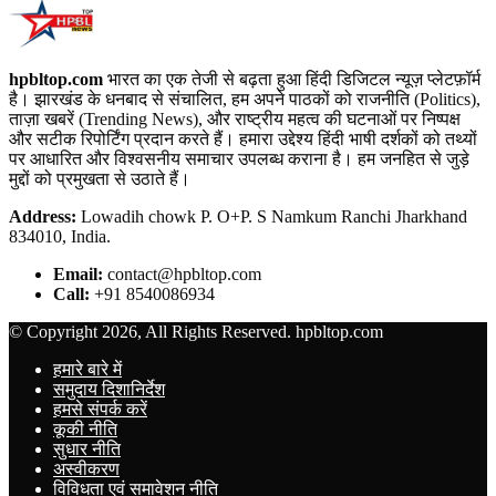
hpbltop.com
भारत का एक तेजी से बढ़ता हुआ हिंदी डिजिटल न्यूज़ प्लेटफ़ॉर्म
है। झारखंड के धनबाद से संचालित, हम अपने पाठकों को राजनीति (Politics),
ताज़ा खबरें (Trending News), और राष्ट्रीय महत्व की घटनाओं पर निष्पक्ष
और सटीक रिपोर्टिंग प्रदान करते हैं। हमारा उद्देश्य हिंदी भाषी दर्शकों को तथ्यों
पर आधारित और विश्वसनीय समाचार उपलब्ध कराना है। हम जनहित से जुड़े
मुद्दों को प्रमुखता से उठाते हैं।
Address:
Lowadih chowk P. O+P. S Namkum Ranchi Jharkhand
834010, India.
Email:
contact@hpbltop.com
Call:
+91 8540086934
© Copyright 2026, All Rights Reserved. hpbltop.com
हमारे बारे में
समुदाय दिशानिर्देश
हमसे संपर्क करें
कूकी नीति
सुधार नीति
अस्वीकरण
विविधता एवं समावेशन नीति