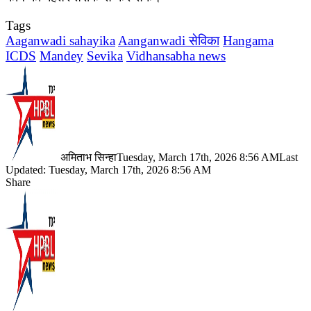
Tags
Aaganwadi sahayika
Aanganwadi सेविका
Hangama
ICDS
Mandey
Sevika
Vidhansabha news
अमिताभ सिन्हा
Tuesday, March 17th, 2026 8:56 AM
Last
Updated: Tuesday, March 17th, 2026 8:56 AM
Share
Facebook
X
LinkedIn
Pinterest
WhatsApp
Telegram