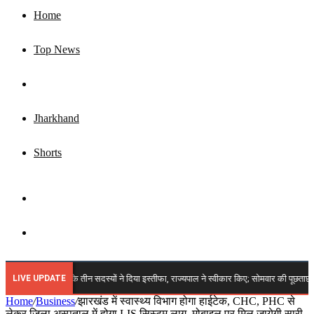
Home
Top News
Business
Jharkhand
Shorts
Sidebar
Search
for
LIVE UPDATE
़ी खबर: JPSC के तीन सदस्यों ने दिया इस्तीफा, राज्यपाल ने स्वीकार किए; सोमवार की पूछताछ से पह
Home
/
Business
/
झारखंड में स्वास्थ्य विभाग होगा हाईटेक, CHC, PHC से
लेकर जिला अस्पताल में होगा LIS सिस्टम लागू, मोबाइल पर मिल जायेगी सारी