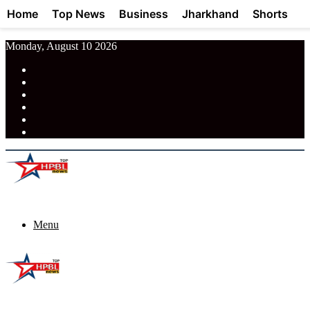
Home
Top News
Business
Jharkhand
Shorts
Monday, August 10 2026
RSS
Facebook
Pinterest
LinkedIn
Tumblr
News
Menu