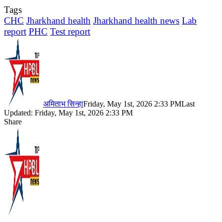
Tags
CHC
Jharkhand health
Jharkhand health news
Lab
report
PHC
Test report
अमिताभ सिन्हा
Friday, May 1st, 2026 2:33 PM
Last
Updated: Friday, May 1st, 2026 2:33 PM
Share
Facebook
X
LinkedIn
Pinterest
WhatsApp
Telegram