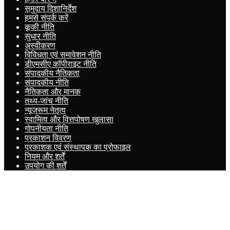
समुदाय दिशानिर्देश
हमसे संपर्क करें
कूकी नीति
सुधार नीति
अस्वीकरण
विविधता एवं समावेशन नीति
डीएमसीए कॉपीराइट नीति
संपादकीय नैतिकता
संपादकीय नीति
नैतिकता और मानक
तथ्य-जांच नीति
न्यूज़रूम नेतृत्व
स्वामित्व और वित्तपोषण खुलासा
गोपनीयता नीति
प्रकाशन विवरण
प्रकाशक एवं संस्थापक का प्रोफाइल
नियम और शर्तें
उपयोग की शर्तें