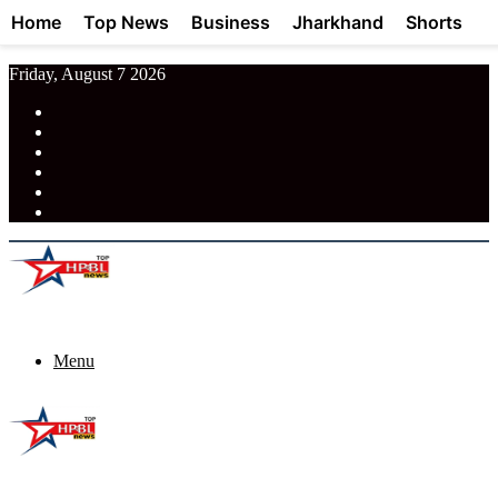
Home
Top News
Business
Jharkhand
Shorts
Friday, August 7 2026
RSS
Facebook
Pinterest
LinkedIn
Tumblr
News
Menu