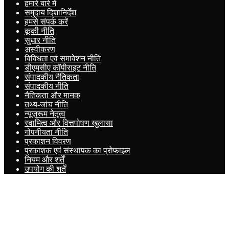
हमारे बारे में
समुदाय दिशानिर्देश
हमसे संपर्क करें
कूकी नीति
सुधार नीति
अस्वीकरण
विविधता एवं समावेशन नीति
डीएमसीए कॉपीराइट नीति
संपादकीय नैतिकता
संपादकीय नीति
नैतिकता और मानक
तथ्य-जांच नीति
न्यूज़रूम नेतृत्व
स्वामित्व और वित्तपोषण खुलासा
गोपनीयता नीति
प्रकाशन विवरण
प्रकाशक एवं संस्थापक का प्रोफाइल
नियम और शर्तें
उपयोग की शर्तें