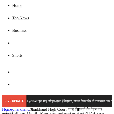
Home
Top News
Business
Jharkhand
Shorts
Sidebar
Search
for
LIVE UPDATE
2026 Vrat Tyohar: इस माह त्योहार-व्रत हैं बेसुमार, सावन शिवरात्रि से रक्षाबंधन तक अगस्त में आएंगे
Home
/
Jharkhand
/
Jharkhand High Court: पारा शिक्षकों के पेंशन पर
हाईकोर्ट की अहम टिप्पणी, 10 साल पूर्ण नहीं करने वालों को भी मिलेगा हक,