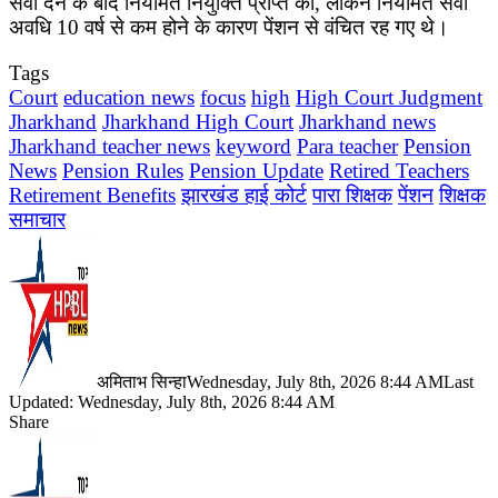
सेवा देने के बाद नियमित नियुक्ति प्राप्त की, लेकिन नियमित सेवा
अवधि 10 वर्ष से कम होने के कारण पेंशन से वंचित रह गए थे।
Tags
Court
education news
focus
high
High Court Judgment
Jharkhand
Jharkhand High Court
Jharkhand news
Jharkhand teacher news
keyword
Para teacher
Pension
News
Pension Rules
Pension Update
Retired Teachers
Retirement Benefits
झारखंड हाई कोर्ट
पारा शिक्षक
पेंशन
शिक्षक
समाचार
अमिताभ सिन्हा
Wednesday, July 8th, 2026 8:44 AM
Last
Updated: Wednesday, July 8th, 2026 8:44 AM
Share
Facebook
X
LinkedIn
Pinterest
WhatsApp
Telegram