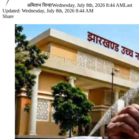
अमिताभ सिन्हा
Wednesday, July 8th, 2026 8:44 AM
Last
Updated: Wednesday, July 8th, 2026 8:44 AM
Share
Facebook
X
LinkedIn
Pinterest
WhatsApp
Telegram