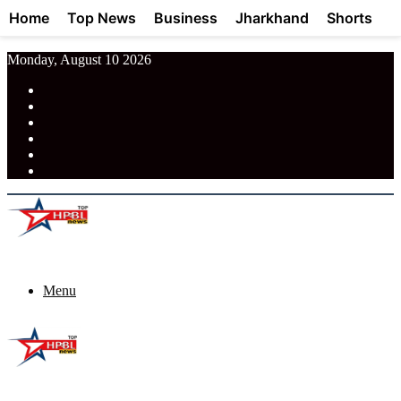
Home
Top News
Business
Jharkhand
Shorts
Monday, August 10 2026
RSS
Facebook
Pinterest
LinkedIn
Tumblr
News
Menu