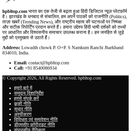
hpbltop.com
भारत का एक तेजी से बढ़ता हुआ हिंदी डिजिटल न्यूज़ प्लेटफ़ॉर्म
है। झारखंड के धनबाद से संचालित, हम अपने पाठकों को राजनीति (Politics),
ताज़ा खबरें (Trending News), और राष्ट्रीय महत्व की घटनाओं पर निष्पक्ष
और सटीक रिपोर्टिंग प्रदान करते हैं। हमारा उद्देश्य हिंदी भाषी दर्शकों को तथ्यों
पर आधारित और विश्वसनीय समाचार उपलब्ध कराना है। हम जनहित से जुड़े
मुद्दों को प्रमुखता से उठाते हैं।
Address:
Lowadih chowk P. O+P. S Namkum Ranchi Jharkhand
834010, India.
Email:
contact@hpbltop.com
Call:
+91 8540086934
© Copyright 2026, All Rights Reserved. hpbltop.com
हमारे बारे में
समुदाय दिशानिर्देश
हमसे संपर्क करें
कूकी नीति
सुधार नीति
अस्वीकरण
विविधता एवं समावेशन नीति
डीएमसीए कॉपीराइट नीति
संपादकीय नैतिकता