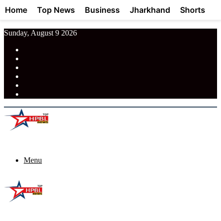
Home
Top News
Business
Jharkhand
Shorts
Sunday, August 9 2026
RSS
Facebook
Pinterest
LinkedIn
Tumblr
News
Menu