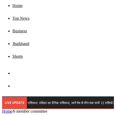
Home
Top News
Business
Jharkhand
Shorts
Sidebar
Search
for
LIVE UPDATE
🔴 9 अगस्त 2026 राशिफल: रविवार का दैनिक राशिफल, जानें मेष से मीन तक सभी 12 राशियों का भवि
Home
/
6 member committee