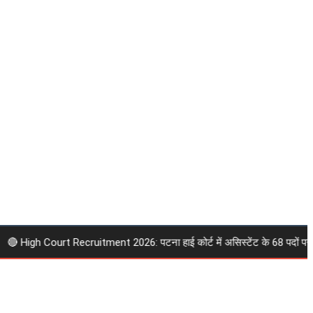
 High Court Recruitment 2026: पटना हाई कोर्ट में असिस्टेंट के 68 पदों पर निकली 