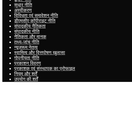
सुधार नीति
अस्वीकरण
विविधता एवं समावेशन नीति
डीएमसीए कॉपीराइट नीति
संपादकीय नैतिकता
संपादकीय नीति
नैतिकता और मानक
तथ्य-जांच नीति
न्यूज़रूम नेतृत्व
स्वामित्व और वित्तपोषण खुलासा
गोपनीयता नीति
प्रकाशन विवरण
प्रकाशक एवं संस्थापक का प्रोफाइल
नियम और शर्तें
उपयोग की शर्तें