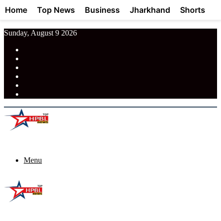
Home
Top News
Business
Jharkhand
Shorts
Sunday, August 9 2026
RSS
Facebook
Pinterest
LinkedIn
Tumblr
News
Menu