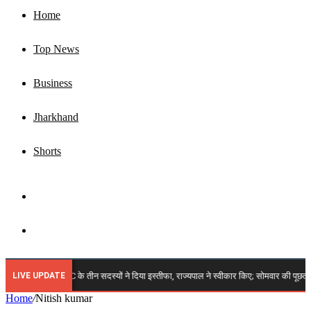
Home
Top News
Business
Jharkhand
Shorts
Sidebar
Search
for
LIVE UPDATE
🔴 बड़ी खबर: JPSC के तीन सदस्यों ने दिया इस्तीफा, राज्यपाल ने स्वीकार किए; सोमवार की पूछताछ 
Home
/
Nitish kumar