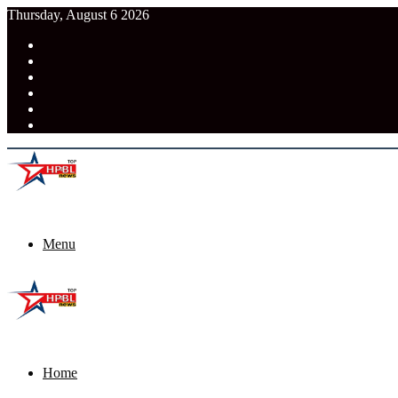
Thursday, August 6 2026
RSS
Facebook
Pinterest
LinkedIn
Tumblr
News
Menu
Home