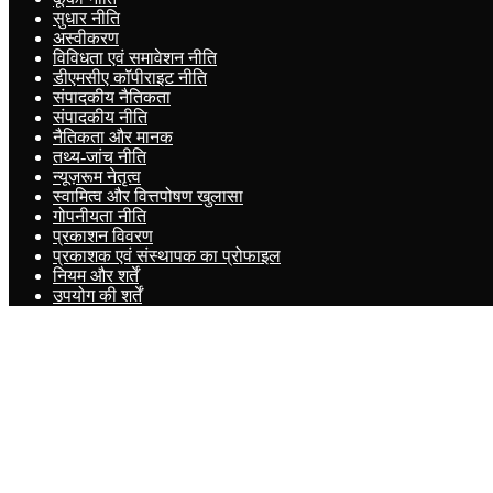
सुधार नीति
अस्वीकरण
विविधता एवं समावेशन नीति
डीएमसीए कॉपीराइट नीति
संपादकीय नैतिकता
संपादकीय नीति
नैतिकता और मानक
तथ्य-जांच नीति
न्यूज़रूम नेतृत्व
स्वामित्व और वित्तपोषण खुलासा
गोपनीयता नीति
प्रकाशन विवरण
प्रकाशक एवं संस्थापक का प्रोफाइल
नियम और शर्तें
उपयोग की शर्तें