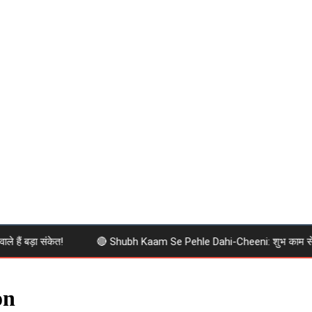
ैं बड़ा संकेत!
🔴 Shubh Kaam Se Pehle Dahi-Cheeni: शुभ काम से पहले दह
on