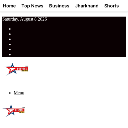
Home
Top News
Business
Jharkhand
Shorts
Saturday, August 8 2026
RSS
Facebook
Pinterest
LinkedIn
Tumblr
News
Menu