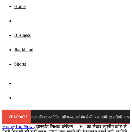
Home
Top News
Business
Jharkhand
Shorts
Sidebar
Search
for
LIVE UPDATE
स्त 2026 राशिफल: रविवार का दैनिक राशिफल, जानें मेष से मीन तक सभी 12 राशियों का भविष्य, किन 
Home
/
Top News
/
झारखंड शिक्षक ब्रेकिंग : TET को लेकर सुप्रीम कोर्ट से
मिली शिक्षकों को बड़ी राहत, TET पास करने की डेडलाइन बढ़ाई गयी, जानिये