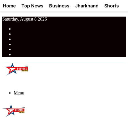
Home
Top News
Business
Jharkhand
Shorts
Saturday, August 8 2026
RSS
Facebook
Pinterest
LinkedIn
Tumblr
News
Menu