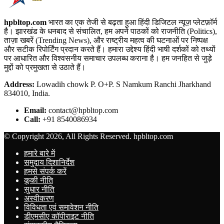
hpbltop.com
भारत का एक तेजी से बढ़ता हुआ हिंदी डिजिटल न्यूज़ प्लेटफ़ॉर्म
है। झारखंड के धनबाद से संचालित, हम अपने पाठकों को राजनीति (Politics),
ताज़ा खबरें (Trending News), और राष्ट्रीय महत्व की घटनाओं पर निष्पक्ष
और सटीक रिपोर्टिंग प्रदान करते हैं। हमारा उद्देश्य हिंदी भाषी दर्शकों को तथ्यों
पर आधारित और विश्वसनीय समाचार उपलब्ध कराना है। हम जनहित से जुड़े
मुद्दों को प्रमुखता से उठाते हैं।
Address:
Lowadih chowk P. O+P. S Namkum Ranchi Jharkhand
834010, India.
Email:
contact@hpbltop.com
Call:
+91 8540086934
© Copyright 2026, All Rights Reserved. hpbltop.com
हमारे बारे में
समुदाय दिशानिर्देश
हमसे संपर्क करें
कूकी नीति
सुधार नीति
अस्वीकरण
विविधता एवं समावेशन नीति
डीएमसीए कॉपीराइट नीति