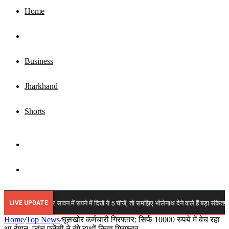
Home
Top News
Business
Jharkhand
Shorts
Sidebar
Search
for
LIVE UPDATE
2026: अगर सावन में सपने में दिखें ये 5 चीजें, तो समझिए भोलेनाथ देने वाले हैं बड़ा संकेत!
Home
/
Top News
/
घूसखोर कर्मचारी गिरफ्तार: सिर्फ 10000 रुपये में बेच रहा
था ईमान, जांच एजेंसी ने रंगे हाथों किया गिरफ्तार