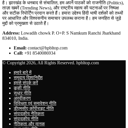
है। झारखंड के धनबाद से संचालित, हम अपने पाठकों को राजनीति (Politics),
ताज़ा खबरें (Trending News), और राष्ट्रीय महत्व की घटनाओं पर निष्पक्ष
और सटीक रिपोर्टिंग प्रदान करते हैं। हमारा उद्देश्य हिंदी भाषी दर्शकों को तथ्यों
पर आधारित और विश्वसनीय समाचार उपलब्ध कराना है। हम जनहित से जुड़े
मुद्दों को प्रमुखता से उठाते हैं।
Address:
Lowadih chowk P. O+P. S Namkum Ranchi Jharkhand
834010, India.
Email:
contact@hpbltop.com
Call:
+91 8540086934
© Copyright 2026, All Rights Reserved. hpbltop.com
हमारे बारे में
समुदाय दिशानिर्देश
हमसे संपर्क करें
कूकी नीति
सुधार नीति
अस्वीकरण
विविधता एवं समावेशन नीति
डीएमसीए कॉपीराइट नीति
संपादकीय नैतिकता
संपादकीय नीति
नैतिकता और मानक