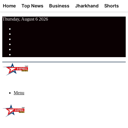
Home
Top News
Business
Jharkhand
Shorts
Thursday, August 6 2026
RSS
Facebook
Pinterest
LinkedIn
Tumblr
News
Menu