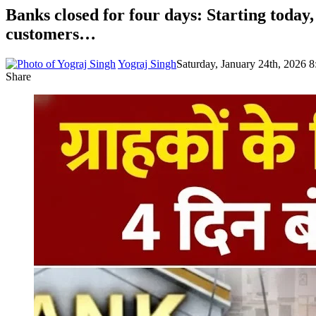
Banks closed for four days: Starting today, 
customers…
Yograj Singh
Saturday, January 24th, 2026 
Share
Facebook
X
LinkedIn
Pinterest
WhatsApp
Telegram