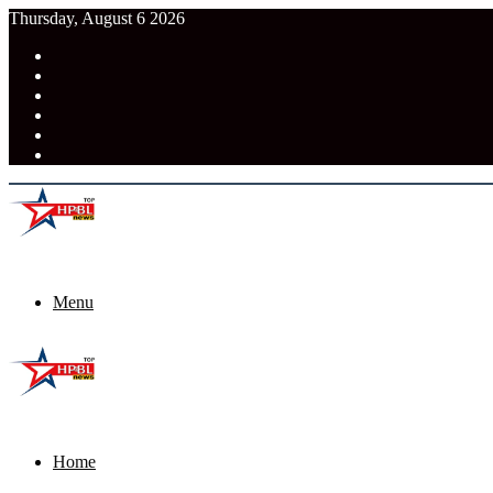
Thursday, August 6 2026
RSS
Facebook
Pinterest
LinkedIn
Tumblr
News
Menu
Home