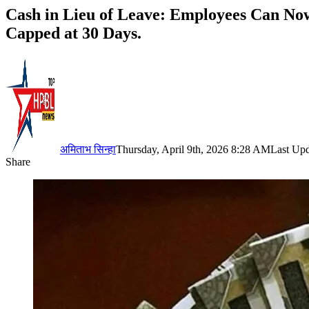
Cash in Lieu of Leave: Employees Can No
Capped at 30 Days.
अमिताभ सिन्हा
Thursday, April 9th, 2026 8:28 AM
Last Upd
Share
Facebook
X
LinkedIn
Pinterest
WhatsApp
Telegram