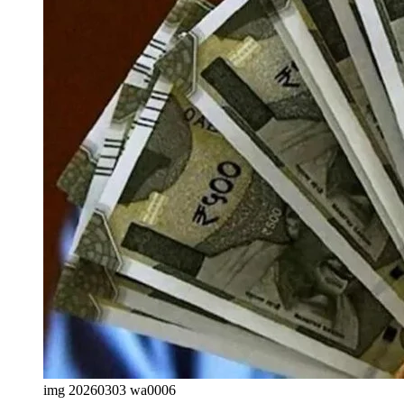
img 20260303 wa0006