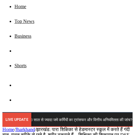
Home
Top News
Business
Jharkhand
Shorts
Sidebar
Search
for
LIVE UPDATE
 में कब होगी 3 साल से ज्यादा जमे कर्मियों का ट्रांसफर और वित्तीय अनियमितता की जांच? कर्मचारी मह
Home
/
Jharkhand
/
झारखंड: पारा शिक्षिका से हेडमास्टर स्कूल में करते हैं गंदी
बात, गलत तरीके से छूते है, शरीर टकराते हैं…शिक्षिका की शिकायत पर DSE