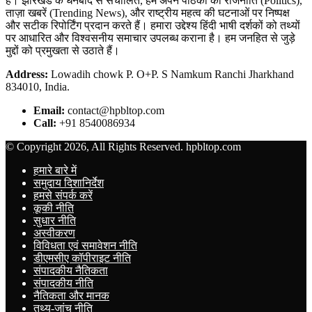
है। झारखंड के धनबाद से संचालित, हम अपने पाठकों को राजनीति (Politics),
ताज़ा खबरें (Trending News), और राष्ट्रीय महत्व की घटनाओं पर निष्पक्ष
और सटीक रिपोर्टिंग प्रदान करते हैं। हमारा उद्देश्य हिंदी भाषी दर्शकों को तथ्यों
पर आधारित और विश्वसनीय समाचार उपलब्ध कराना है। हम जनहित से जुड़े
मुद्दों को प्रमुखता से उठाते हैं।
Address:
Lowadih chowk P. O+P. S Namkum Ranchi Jharkhand
834010, India.
Email:
contact@hpbltop.com
Call:
+91 8540086934
© Copyright 2026, All Rights Reserved. hpbltop.com
हमारे बारे में
समुदाय दिशानिर्देश
हमसे संपर्क करें
कूकी नीति
सुधार नीति
अस्वीकरण
विविधता एवं समावेशन नीति
डीएमसीए कॉपीराइट नीति
संपादकीय नैतिकता
संपादकीय नीति
नैतिकता और मानक
तथ्य-जांच नीति