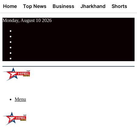
Home
Top News
Business
Jharkhand
Shorts
Monday, August 10 2026
RSS
Facebook
Pinterest
LinkedIn
Tumblr
News
Menu