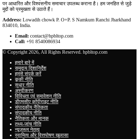
पर आधारित और विश्वसनीय समाचार उपलब्ध कराना है। हम जनहित से जुड़े
मुद्दों को प्रमुखता से उठाते हैं।
Address:
Lowadih chowk P. O+P. S Namkum Ranchi Jharkhand
834010, India.
Email:
contact@hpbltop.com
Call:
+91 8540086934
© Copyright 2026, All Rights Reserved. hpbltop.com
हमारे बारे में
समुदाय दिशानिर्देश
हमसे संपर्क करें
कूकी नीति
सुधार नीति
अस्वीकरण
विविधता एवं समावेशन नीति
डीएमसीए कॉपीराइट नीति
संपादकीय नैतिकता
संपादकीय नीति
नैतिकता और मानक
तथ्य-जांच नीति
न्यूज़रूम नेतृत्व
स्वामित्व और वित्तपोषण खुलासा