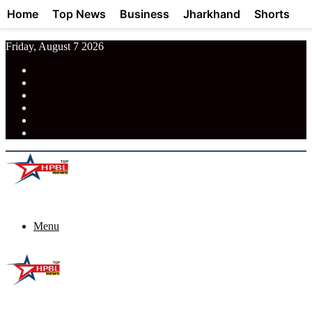
Home
Top News
Business
Jharkhand
Shorts
Friday, August 7 2026
RSS
Facebook
Pinterest
LinkedIn
Tumblr
News
Menu