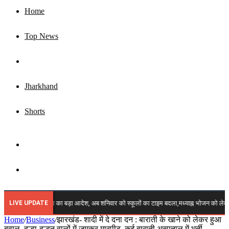
Home
Top News
Business
Jharkhand
Shorts
Sidebar
Search
for
LIVE UPDATE
ेकिंग: शिक्षा विभाग का बड़ा आदेश, अब शनिवार को स्कूलों का टाइम बदला,मध्याह्न भोजन को लेकर भी 
Home
/
Business
/
झारखंड- शादी में दे दना दन : बाराती के खाने को लेकर हुआ
बवाल, दुल्हा-दुल्हन वालों में जमकर मारपीट, कई बाराती अस्पताल में भर्ती..