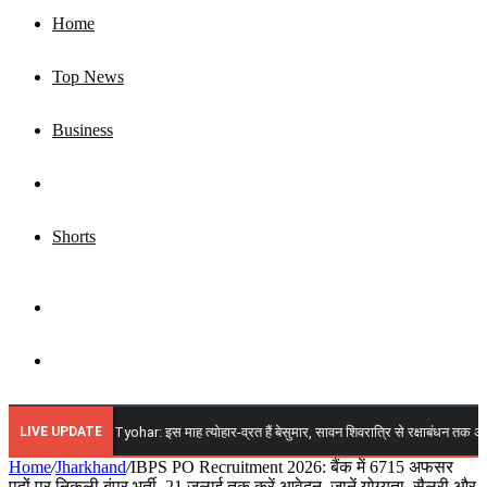
Home
Top News
Business
Jharkhand
Shorts
Sidebar
Search
for
LIVE UPDATE
2026 Vrat Tyohar: इस माह त्योहार-व्रत हैं बेसुमार, सावन शिवरात्रि से रक्षाबंधन तक अगस्त में आएंग
Home
/
Jharkhand
/
IBPS PO Recruitment 2026: बैंक में 6715 अफसर
पदों पर निकली बंपर भर्ती, 21 जुलाई तक करें आवेदन, जानें योग्यता, सैलरी और