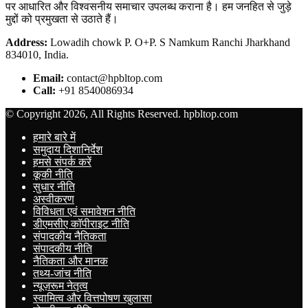
पर आधारित और विश्वसनीय समाचार उपलब्ध कराना है। हम जनहित से जुड़े
मुद्दों को प्रमुखता से उठाते हैं।
Address:
Lowadih chowk P. O+P. S Namkum Ranchi Jharkhand
834010, India.
Email:
contact@hpbltop.com
Call:
+91 8540086934
© Copyright 2026, All Rights Reserved. hpbltop.com
हमारे बारे में
समुदाय दिशानिर्देश
हमसे संपर्क करें
कूकी नीति
सुधार नीति
अस्वीकरण
विविधता एवं समावेशन नीति
डीएमसीए कॉपीराइट नीति
संपादकीय नैतिकता
संपादकीय नीति
नैतिकता और मानक
तथ्य-जांच नीति
न्यूज़रूम नेतृत्व
स्वामित्व और वित्तपोषण खुलासा