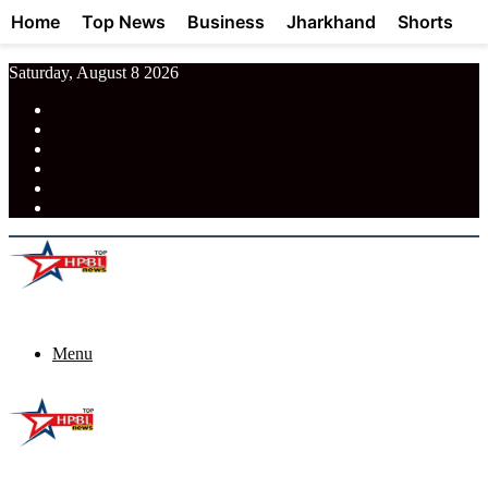
Home
Top News
Business
Jharkhand
Shorts
Saturday, August 8 2026
RSS
Facebook
Pinterest
LinkedIn
Tumblr
News
Menu