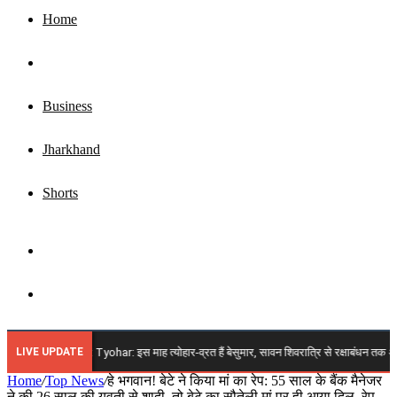
Home
Top News
Business
Jharkhand
Shorts
Sidebar
Search
for
LIVE UPDATE
 2026 Vrat Tyohar: इस माह त्योहार-व्रत हैं बेसुमार, सावन शिवरात्रि से रक्षाबंधन तक अगस्त में आएंग
Home
/
Top News
/
हे भगवान! बेटे ने किया मां का रेप: 55 साल के बैंक मैनेजर
ने की 26 साल की युवती से शादी, तो बेटे का सौतेली मां पर ही आया दिल, रेप