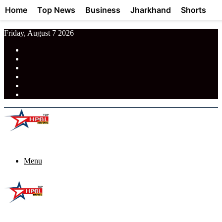
Home
Top News
Business
Jharkhand
Shorts
Friday, August 7 2026
RSS
Facebook
Pinterest
LinkedIn
Tumblr
News
Menu