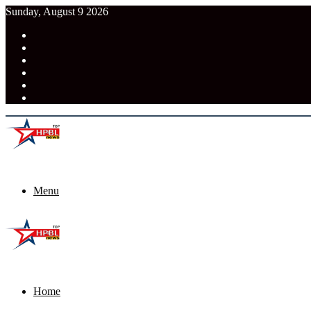
Sunday, August 9 2026
RSS
Facebook
Pinterest
LinkedIn
Tumblr
News
Menu
Home