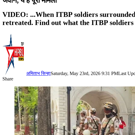
जवान, ये है पूरा मामला
VIDEO: ...When ITBP soldiers surrounded 
retreated. Find out what the ITBP soldiers 
अमिताभ सिन्हा
Saturday, May 23rd, 2026 9:31 PM
Last Upd
Share
Facebook
X
LinkedIn
Pinterest
WhatsApp
Telegram