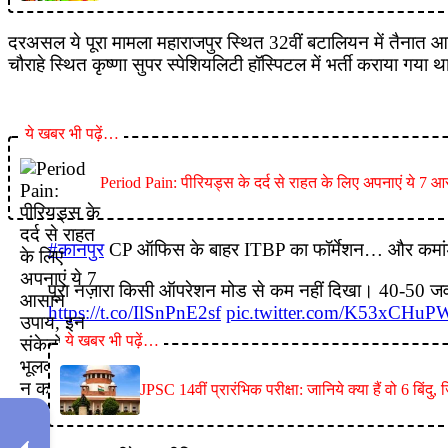
दरअसल ये पूरा मामला महाराजपुर स्थित 32वीं बटालियन में तैनात आईटीब
चौराहे स्थित कृष्णा सुपर स्पेशियलिटी हॉस्पिटल में भर्ती कराया ग
ये खबर भी पढ़ें…
Period Pain: पीरियड्स के दर्द से राहत के लिए अपनाएं ये 7
#कानपुर
CP ऑफिस के बाहर ITBP का फॉर्मेशन… और कमांडेंट
पूरा नज़ारा किसी ऑपरेशन मोड से कम नहीं दिखा। 40-50 जवा
https://t.co/IlSnPnE2sf
pic.twitter.com/K53xCHuP
ये खबर भी पढ़ें…
JPSC 14वीं प्रारंभिक परीक्षा: जानिये क्या हैं वो 6 बिंद