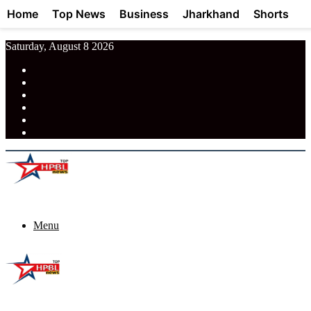
Home
Top News
Business
Jharkhand
Shorts
Saturday, August 8 2026
RSS
Facebook
Pinterest
LinkedIn
Tumblr
News
Menu