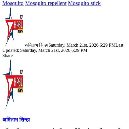
Mosquito
Mosquito repellent
Mosquito stick
अमिताभ सिन्हा
Saturday, March 21st, 2026 6:29 PM
Last
Updated: Saturday, March 21st, 2026 6:29 PM
Share
Facebook
X
LinkedIn
Pinterest
WhatsApp
Telegram
अमिताभ सिन्हा