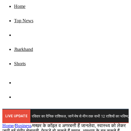
Home
Top News
Business
Jharkhand
Shorts
Sidebar
Search
for
LIVE UPDATE
2026 राशिफल: रविवार का दैनिक राशिफल, जानें मेष से मीन तक सभी 12 राशियों का भविष्य, किन पर ब
Home
/
Business
/
मच्छर के कॉइल व अगरबत्ती हैं जानलेवा, स्वास्थ्य को लेकर
जारी हुई गंभीर चेतावनी, फेफड़े हो सकते हैं खराब, अस्थमा के बन सकते हैं