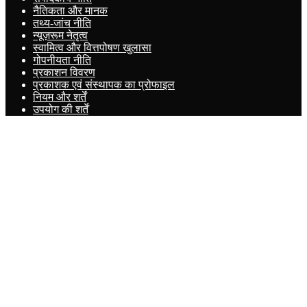
नैतिकता और मानक
तथ्य-जांच नीति
न्यूज़रूम नेतृत्व
स्वामित्व और वित्तपोषण खुलासा
गोपनीयता नीति
प्रकाशन विवरण
प्रकाशक एवं संस्थापक का प्रोफाइल
नियम और शर्तें
उपयोग की शर्तें