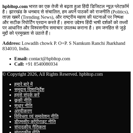
hpbltop.com
भारत का एक तेजी से बढ़ता हुआ हिंदी डिजिटल न्यूज़ प्लेटफ़ॉर्म
है। झारखंड के धनबाद से संचालित, हम अपने पाठकों को राजनीति (Politics),
ताज़ा खबरें (Trending News), और राष्ट्रीय महत्व की घटनाओं पर निष्पक्ष
और सटीक रिपोर्टिंग प्रदान करते हैं। हमारा उद्देश्य हिंदी भाषी दर्शकों को तथ्यों
पर आधारित और विश्वसनीय समाचार उपलब्ध कराना है। हम जनहित से जुड़े
मुद्दों को प्रमुखता से उठाते हैं।
Address:
Lowadih chowk P. O+P. S Namkum Ranchi Jharkhand
834010, India.
Email:
contact@hpbltop.com
Call:
+91 8540086934
© Copyright 2026, All Rights Reserved. hpbltop.com
हमारे बारे में
समुदाय दिशानिर्देश
हमसे संपर्क करें
कूकी नीति
सुधार नीति
अस्वीकरण
विविधता एवं समावेशन नीति
डीएमसीए कॉपीराइट नीति
संपादकीय नैतिकता
संपादकीय नीति