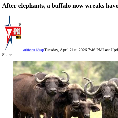
After elephants, a buffalo now wreaks hav
अमिताभ सिन्हा
Tuesday, April 21st, 2026 7:46 PM
Last Upd
Share
Facebook
X
LinkedIn
Pinterest
WhatsApp
Telegram