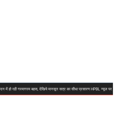
ं हो रही गरमागरम बहस, देखिये मानसून सत्र का सीधा प्रसारण HPBL न्यूज पर