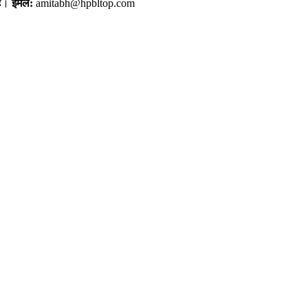
ैं।
ईमेल:
amitabh@hpbltop.com