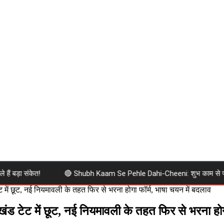
़ा संकेत!
🔴 Shubh Kaam Se Pehle Dahi-Cheeni: शुभ काम से पहले दही-ची
 में छूट, नई नियमावली के तहत फिर से भरना होगा फॉर्म, भाषा चयन में बदलाव
ंड टेट में छूट, नई नियमावली के तहत फिर से भरना होग