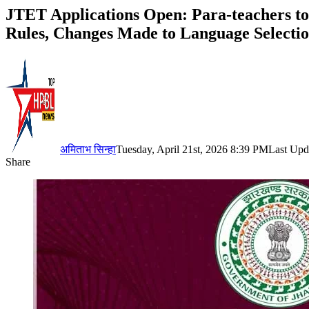
JTET Applications Open: Para-teachers 
Rules, Changes Made to Language Selectio
अमिताभ सिन्हा
Tuesday, April 21st, 2026 8:39 PM
Last Upd
Share
Facebook
X
LinkedIn
Pinterest
WhatsApp
Telegram