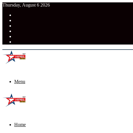
Thursday, August 6 2026
RSS
Facebook
Pinterest
LinkedIn
Tumblr
News
Menu
Home