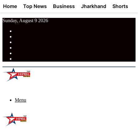
Home
Top News
Business
Jharkhand
Shorts
Sunday, August 9 2026
RSS
Facebook
Pinterest
LinkedIn
Tumblr
News
Menu