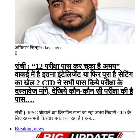
अमिताभ सिन्हा
5 days ago
0
रांची : “12 परीक्षा पास कर चुका है अभय”
वाकई में है इतना इंटेलिजेंट या फिर पूरा है सेटिंग
का खेल ? CID ने सभी पास किये परीक्षा के
दस्तावेज मांगे, देखिये कौन-कौन सी परीक्षा की है
पास….
रांची। JPSC घोटाले का किंगपिन माना जा रहा अभय तिवारी CID के
लिए रहस्यमयी किरदार बनता जा रहा है। अब…
Breaking news