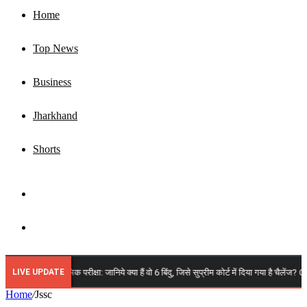
Home
Top News
Business
Jharkhand
Shorts
Sidebar
Search
for
LIVE UPDATE
PSC 14वीं प्रारंभिक परीक्षा: जानिये क्या हैं वो 6 बिंदु, जिसे सुप्रीम कोर्ट में दिया गया है चैलेंज? O
Home
/
Jssc