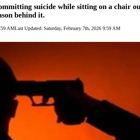
ommitting suicide while sitting on a chair o
ason behind it.
9:59 AM
Last Updated: Saturday, February 7th, 2026 9:59 AM