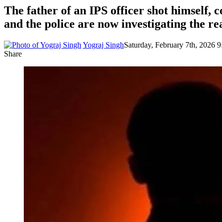
The father of an IPS officer shot himself, c
and the police are now investigating the re
Yograj Singh
Saturday, February 7th, 2026 
Share
Facebook
X
LinkedIn
Pinterest
WhatsApp
Telegram