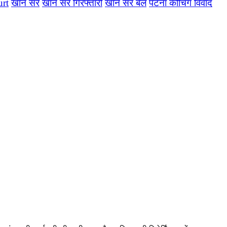
urt
खान सर
खान सर गिरफ्तारी
खान सर बेल
पटना कोचिंग विवाद