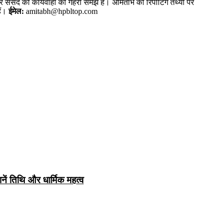
और संसद की कार्यवाही की गहरी समझ है। अमिताभ की रिपोर्टिंग तथ्यों पर
ैं।
ईमेल:
amitabh@hpbltop.com
नें तिथि और धार्मिक महत्व