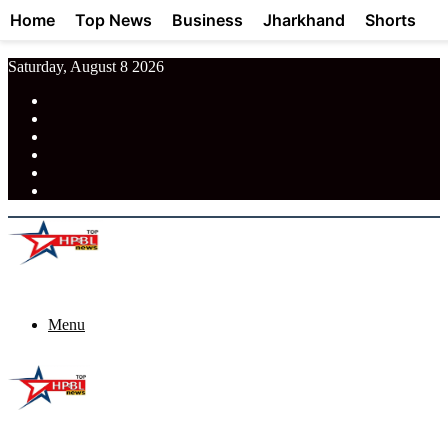
Home
Top News
Business
Jharkhand
Shorts
Saturday, August 8 2026
RSS
Facebook
Pinterest
LinkedIn
Tumblr
News
Menu