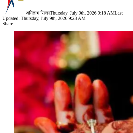
अमिताभ सिन्हा
Thursday, July 9th, 2026 9:18 AM
Last
Updated: Thursday, July 9th, 2026 9:23 AM
Share
Facebook
X
LinkedIn
Pinterest
WhatsApp
Telegram