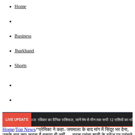
Home
Top News
Business
Jharkhand
Shorts
Sidebar
Search
for
LIVE UPDATE
्त 2026 राशिफल: रविवार का दैनिक राशिफल, जानें मेष से मीन तक सभी 12 राशियों का भविष्य, किन पर
Home
/
Top News
/
“प्रेमिका ने कहा- जयमाला के बाद मांग में सिंदूर भर देना,
उसके बाद क्या करना है बताया ही नहीं…..युवक पहुंचा शादी के स्टेज पर पहुंचते