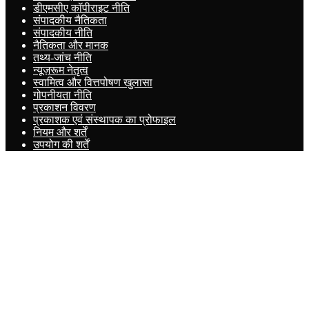
डीएमसीए कॉपीराइट नीति
संपादकीय नैतिकता
संपादकीय नीति
नैतिकता और मानक
तथ्य-जांच नीति
न्यूज़रूम नेतृत्व
स्वामित्व और वित्तपोषण खुलासा
गोपनीयता नीति
प्रकाशन विवरण
प्रकाशक एवं संस्थापक का प्रोफाइल
नियम और शर्तें
उपयोग की शर्तें