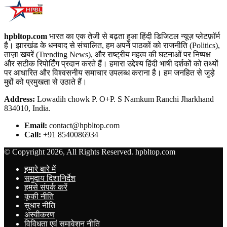
hpbltop.com
भारत का एक तेजी से बढ़ता हुआ हिंदी डिजिटल न्यूज़ प्लेटफ़ॉर्म
है। झारखंड के धनबाद से संचालित, हम अपने पाठकों को राजनीति (Politics),
ताज़ा खबरें (Trending News), और राष्ट्रीय महत्व की घटनाओं पर निष्पक्ष
और सटीक रिपोर्टिंग प्रदान करते हैं। हमारा उद्देश्य हिंदी भाषी दर्शकों को तथ्यों
पर आधारित और विश्वसनीय समाचार उपलब्ध कराना है। हम जनहित से जुड़े
मुद्दों को प्रमुखता से उठाते हैं।
Address:
Lowadih chowk P. O+P. S Namkum Ranchi Jharkhand
834010, India.
Email:
contact@hpbltop.com
Call:
+91 8540086934
© Copyright 2026, All Rights Reserved. hpbltop.com
हमारे बारे में
समुदाय दिशानिर्देश
हमसे संपर्क करें
कूकी नीति
सुधार नीति
अस्वीकरण
विविधता एवं समावेशन नीति