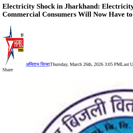
Electricity Shock in Jharkhand: Electrici
Commercial Consumers Will Now Have to
अमिताभ सिन्हा
Thursday, March 26th, 2026 3:05 PM
Last 
Share
Facebook
X
LinkedIn
Pinterest
WhatsApp
Telegram