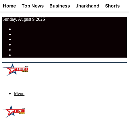
Home
Top News
Business
Jharkhand
Shorts
Sunday, August 9 2026
RSS
Facebook
Pinterest
LinkedIn
Tumblr
News
Menu