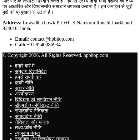
और सटीक रिपोर्टिंग प्रदान करते हैं। हमारा उद्देश्य हिंदी भाषी दर्शकों को तथ्यों
पर आधारित और विश्वसनीय समाचार उपलब्ध कराना है। हम जनहित से जुड़े
मुद्दों को प्रमुखता से उठाते हैं।
Address:
Lowadih chowk P. O+P. S Namkum Ranchi Jharkhand
834010, India.
Email:
contact@hpbltop.com
Call:
+91 8540086934
© Copyright 2026, All Rights Reserved. hpbltop.com
हमारे बारे में
समुदाय दिशानिर्देश
हमसे संपर्क करें
कूकी नीति
सुधार नीति
अस्वीकरण
विविधता एवं समावेशन नीति
डीएमसीए कॉपीराइट नीति
संपादकीय नैतिकता
संपादकीय नीति
नैतिकता और मानक
तथ्य-जांच नीति
न्यूज़रूम नेतृत्व
स्वामित्व और वित्तपोषण खुलासा