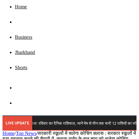
Home
Top News
Business
Jharkhand
Shorts
Sidebar
Search
for
LIVE UPDATE
्त 2026 राशिफल: रविवार का दैनिक राशिफल, जानें मेष से मीन तक सभी 12 राशियों का भविष्य, किन प
Home
/
Top News
/
सरकारी स्कूलों में चलेगा कोचिंग क्लास : सरकार स्कूलों में
बड़ा बदलाव करने की तैयारी में, क्लास टाईम के बाद शाम को चलेगा कोचिंग