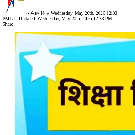
अमिताभ सिन्हा
Wednesday, May 20th, 2026 12:33
PM
Last Updated: Wednesday, May 20th, 2026 12:33 PM
Share
Facebook
X
LinkedIn
Pinterest
WhatsApp
Telegram