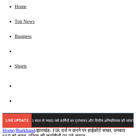
Home
Top News
Business
Jharkhand
Shorts
Sidebar
Search
for
LIVE UPDATE
 में कब होगी 3 साल से ज्यादा जमे कर्मियों का ट्रांसफर और वित्तीय अनियमितता की जांच? कर्मचारी मह
Home
/
Jharkhand
/
झारखंड- FIR दर्ज न करने पर हाईकोर्ट सख्त, धनबाद
SSP को तलब, पुलिस की कार्यशैली पर उठे सवाल