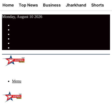
Home
Top News
Business
Jharkhand
Shorts
Monday, August 10 2026
RSS
Facebook
Pinterest
LinkedIn
Tumblr
News
Menu