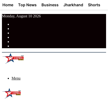
Home
Top News
Business
Jharkhand
Shorts
Monday, August 10 2026
RSS
Facebook
Pinterest
LinkedIn
Tumblr
News
Menu