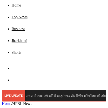
Home
Top News
Business
Jharkhand
Shorts
Sidebar
Search
for
LIVE UPDATE
LPS में कब होगी 3 साल से ज्यादा जमे कर्मियों का ट्रांसफर और वित्तीय अनियमितता की जांच? कर्मचारी
Home
/
HPBL News