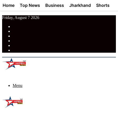
Home
Top News
Business
Jharkhand
Shorts
Friday, August 7 2026
RSS
Facebook
Pinterest
LinkedIn
Tumblr
News
Menu