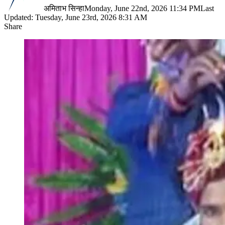
अमिताभ सिन्हा
Monday, June 22nd, 2026 11:34 PM
Last
Updated: Tuesday, June 23rd, 2026 8:31 AM
Share
Facebook
X
LinkedIn
Pinterest
WhatsApp
Telegram